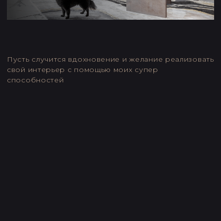
Фраза Витрувия, однажды попавшая в мою жизнь, стала
для меня базовой опорой в каждом проекте. Это про
физическое
Но есть ещё что-то более важное - смыслы