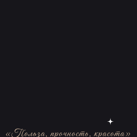
Для меня дизайн - это глубокий поиск смыслов,
отражение внутреннего мира каждого, кто ко мне
обратился (не всегда, но зачастую)
МИЛЫЙ ДОМ
Смотреть